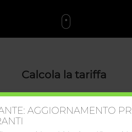
Calcola la tariffa
o di passeggeri, il numero dei bagagli
ANTE: AGGIORNAMENTO PR
destinazione
ANTI