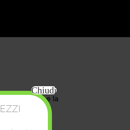
Chiudi
, la partenza e la
EZZI