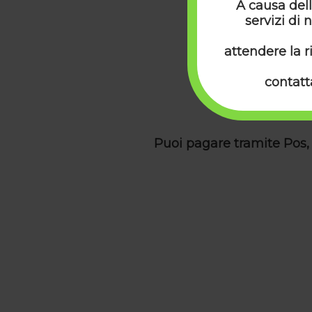
A causa dell
servizi di
Punto
attendere la r
contatt
Puoi pagare tramite Pos, 