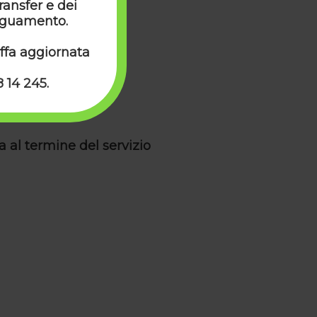
ransfer e dei
deguamento.
iffa aggiornata
Powered by
Cab Grid
8 14 245
.
 al termine del servizio