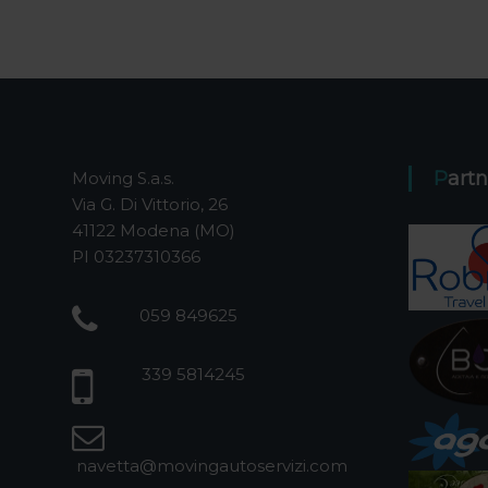
Part
Moving S.a.s.
Via G. Di Vittorio, 26
41122 Modena (MO)
PI 03237310366
059 849625
339 5814245
navetta@movingautoservizi.com