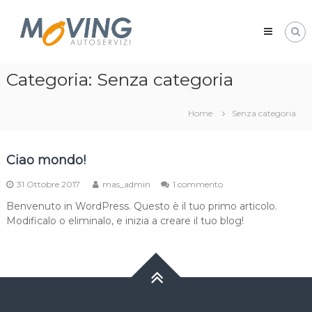
Skip
Moving
to
Auto
content
Servizi
navetta
Categoria:
Senza categoria
aeroporto
bologna
Home
Senza categoria
Ciao mondo!
su
31 Ottobre 2017
mas_admin
1 commento
Ciao
Benvenuto in WordPress. Questo è il tuo primo articolo.
mondo!
Modificalo o eliminalo, e inizia a creare il tuo blog!