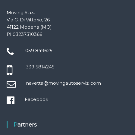
Moving S.a.s.
Via G. Di Vittorio, 26
41122 Modena (MO)
PI 03237310366
059 849625
339 5814245
navetta@movingautoservizi.com
Facebook
Partners