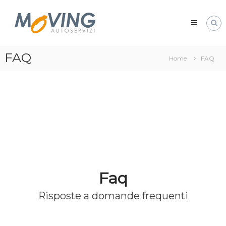
Skip
Moving
to
Auto
content
Servizi
navetta
FAQ
aeroporto
Home
FAQ
bologna
Faq
Risposte a domande frequenti