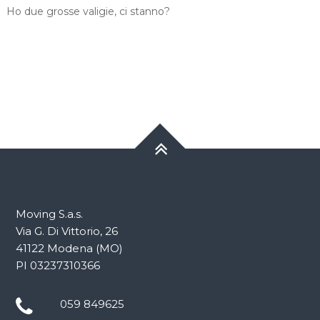
Ho due grosse valigie, ci stanno?
Moving S.a.s.
Via G. Di Vittorio, 26
41122 Modena (MO)
PI 03237310366
059 849625